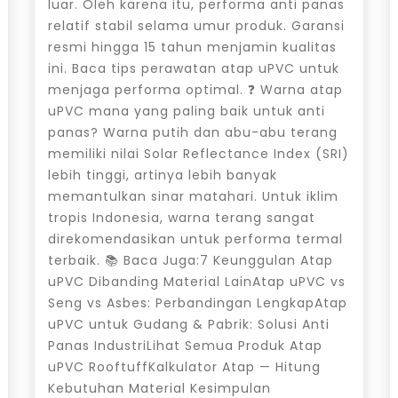
luar. Oleh karena itu, performa anti panas
relatif stabil selama umur produk. Garansi
resmi hingga 15 tahun menjamin kualitas
ini. Baca tips perawatan atap uPVC untuk
menjaga performa optimal. ❓ Warna atap
uPVC mana yang paling baik untuk anti
panas? Warna putih dan abu-abu terang
memiliki nilai Solar Reflectance Index (SRI)
lebih tinggi, artinya lebih banyak
memantulkan sinar matahari. Untuk iklim
tropis Indonesia, warna terang sangat
direkomendasikan untuk performa termal
terbaik. 📚 Baca Juga:7 Keunggulan Atap
uPVC Dibanding Material LainAtap uPVC vs
Seng vs Asbes: Perbandingan LengkapAtap
uPVC untuk Gudang & Pabrik: Solusi Anti
Panas IndustriLihat Semua Produk Atap
uPVC RooftuffKalkulator Atap — Hitung
Kebutuhan Material Kesimpulan