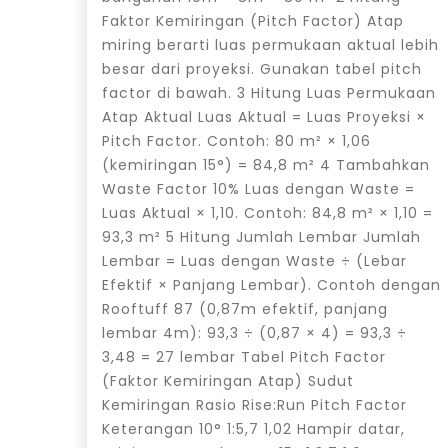
Faktor Kemiringan (Pitch Factor) Atap
miring berarti luas permukaan aktual lebih
besar dari proyeksi. Gunakan tabel pitch
factor di bawah. 3 Hitung Luas Permukaan
Atap Aktual Luas Aktual = Luas Proyeksi ×
Pitch Factor. Contoh: 80 m² × 1,06
(kemiringan 15°) = 84,8 m² 4 Tambahkan
Waste Factor 10% Luas dengan Waste =
Luas Aktual × 1,10. Contoh: 84,8 m² × 1,10 =
93,3 m² 5 Hitung Jumlah Lembar Jumlah
Lembar = Luas dengan Waste ÷ (Lebar
Efektif × Panjang Lembar). Contoh dengan
Rooftuff 87 (0,87m efektif, panjang
lembar 4m): 93,3 ÷ (0,87 × 4) = 93,3 ÷
3,48 = 27 lembar Tabel Pitch Factor
(Faktor Kemiringan Atap) Sudut
Kemiringan Rasio Rise:Run Pitch Factor
Keterangan 10° 1:5,7 1,02 Hampir datar,