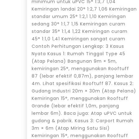
minimum untuk uPVC 15° 1:3,7 1,04
Kemiringan landai 20° 1:2,7 1,06 Kemiringan
standar umum 25° 1:2,1 1,10 Kemiringan
sedang 30° 1:1,7 1,15 Kemiringan curam
standar 35° 1:1,4 1,22 Kemiringan curam
45° 1:1,0 1,41 Kemiringan sangat curam
Contoh Perhitungan Lengkap: 3 Kasus
Nyata Kasus 1: Rumah Tinggal Type 45
(Atap Pelana) Bangunan 9m × 5m,
kemiringan 25°, menggunakan Rooftuff
87 (lebar efektif 0,87m), panjang lembar
4m. Lihat spesifikasi Rooftuff 87. Kasus 2:
Gudang Industri 20m × 30m (Atap Pelana)
Kemiringan 15°, menggunakan Rooftuff
Grande (lebar efektif 1,0m, panjang
lembar 6m). Baca juga: Atap uPVC untuk
gudang & pabrik. Kasus 3: Carport Rumah
3m × 6m (Atap Miring Satu Sisi)
Kemiringan 15°, menggunakan Rooftuff