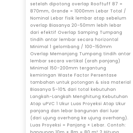
setelah dipotong overlap Rooftuff 87 =
870mm, Grande = 1000mm Lebar Total /
Nominal Lebar fisik lembar atap sebelum
overlap Biasanya 20–50mm lebih lebar
dari efektif Overlap Samping Tumpang
tindih antar lembar secara horizontal
Minimal 1 gelombang / 100–150mm
Overlap Memanjang Tumpang tindih antar
lembar secara vertikal (arah panjang)
Minimal 150–200mm tergantung
kemiringan Waste Factor Persentase
tambahan untuk potongan & sisa material
Biasanya 5–10% dari total kebutuhan
Langkah-Langkah Menghitung Kebutuhan
Atap uPVC 1 Ukur Luas Proyeksi Atap Ukur
panjang dan lebar bangunan dari luar
(dari ujung overhang ke ujung overhang).
Luas Proyeksi = Panjang × Lebar. Contoh:
bangunan 10m × 8m = 80 m² 2 Hitung