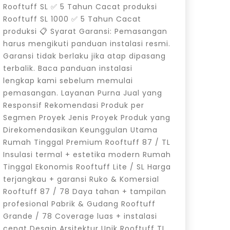
Rooftuff SL ✅ 5 Tahun Cacat produksi
Rooftuff SL 1000 ✅ 5 Tahun Cacat
produksi 📋 Syarat Garansi: Pemasangan
harus mengikuti panduan instalasi resmi.
Garansi tidak berlaku jika atap dipasang
terbalik. Baca panduan instalasi
lengkap kami sebelum memulai
pemasangan. Layanan Purna Jual yang
Responsif Rekomendasi Produk per
Segmen Proyek Jenis Proyek Produk yang
Direkomendasikan Keunggulan Utama
Rumah Tinggal Premium Rooftuff 87 / TL
Insulasi termal + estetika modern Rumah
Tinggal Ekonomis Rooftuff Lite / SL Harga
terjangkau + garansi Ruko & Komersial
Rooftuff 87 / 78 Daya tahan + tampilan
profesional Pabrik & Gudang Rooftuff
Grande / 78 Coverage luas + instalasi
cepat Desain Arsitektur Unik Rooftuff TL