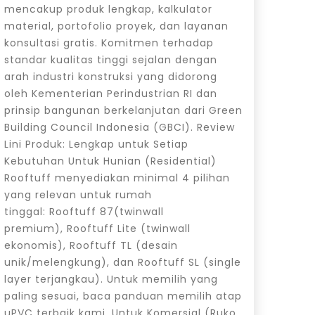
mencakup produk lengkap, kalkulator
material, portofolio proyek, dan layanan
konsultasi gratis. Komitmen terhadap
standar kualitas tinggi sejalan dengan
arah industri konstruksi yang didorong
oleh Kementerian Perindustrian RI dan
prinsip bangunan berkelanjutan dari Green
Building Council Indonesia (GBCI). Review
Lini Produk: Lengkap untuk Setiap
Kebutuhan Untuk Hunian (Residential)
Rooftuff menyediakan minimal 4 pilihan
yang relevan untuk rumah
tinggal: Rooftuff 87(twinwall
premium), Rooftuff Lite (twinwall
ekonomis), Rooftuff TL (desain
unik/melengkung), dan Rooftuff SL (single
layer terjangkau). Untuk memilih yang
paling sesuai, baca panduan memilih atap
uPVC terbaik kami. Untuk Komersial (Ruko