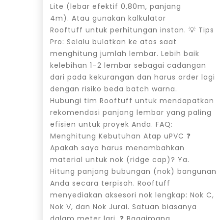
Lite (lebar efektif 0,80m, panjang
4m). Atau gunakan kalkulator
Rooftuff untuk perhitungan instan. 💡 Tips
Pro: Selalu bulatkan ke atas saat
menghitung jumlah lembar. Lebih baik
kelebihan 1–2 lembar sebagai cadangan
dari pada kekurangan dan harus order lagi
dengan risiko beda batch warna.
Hubungi tim Rooftuff untuk mendapatkan
rekomendasi panjang lembar yang paling
efisien untuk proyek Anda. FAQ:
Menghitung Kebutuhan Atap uPVC ❓
Apakah saya harus menambahkan
material untuk nok (ridge cap)? Ya.
Hitung panjang bubungan (nok) bangunan
Anda secara terpisah. Rooftuff
menyediakan aksesori nok lengkap: Nok C,
Nok V, dan Nok Jurai. Satuan biasanya
dalam meter lari. ❓ Bagaimana