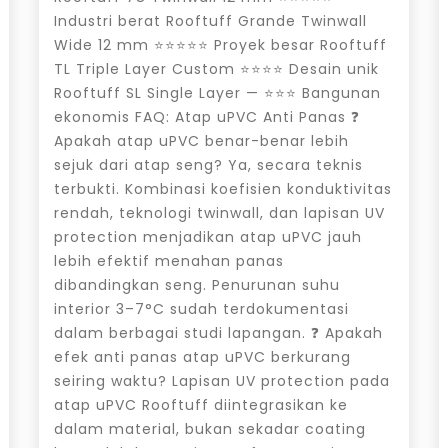
Industri berat Rooftuff Grande Twinwall
Wide 12 mm ⭐⭐⭐⭐⭐ Proyek besar Rooftuff
TL Triple Layer Custom ⭐⭐⭐⭐ Desain unik
Rooftuff SL Single Layer — ⭐⭐⭐ Bangunan
ekonomis FAQ: Atap uPVC Anti Panas ❓
Apakah atap uPVC benar-benar lebih
sejuk dari atap seng? Ya, secara teknis
terbukti. Kombinasi koefisien konduktivitas
rendah, teknologi twinwall, dan lapisan UV
protection menjadikan atap uPVC jauh
lebih efektif menahan panas
dibandingkan seng. Penurunan suhu
interior 3–7°C sudah terdokumentasi
dalam berbagai studi lapangan. ❓ Apakah
efek anti panas atap uPVC berkurang
seiring waktu? Lapisan UV protection pada
atap uPVC Rooftuff diintegrasikan ke
dalam material, bukan sekadar coating