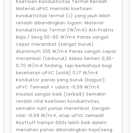
Koefisien Konduktivitas Termal Rendah
Material uPVC memiliki koefisien
konduktivitas termal (λ) yang jauh lebih
rendah dibandingkan logam: Material
Konduktivitas Termal (W/m·K) Arti Praktis
Baja / Seng 50–60 W/m·K Panas sangat
cepat merambat (sangat buruk)
Aluminium 205 W/m·K Panas sangat cepat
merambat (terburuk) Asbes Semen 0,35–
0,70 W/m·K Sedang, tapi berbahaya bagi
kesehatan uPVC (solid) 0,17 W/m·K
Konduktor panas yang buruk (bagus!)
uPVC Twinwall + udara ~0,09 W/m·K
Insulasi sangat baik (terbaik) Semakin
rendah nilai koefisien konduktivitas,
semakin sulit panas merambat. Dengan
nilai ~0,09 W/m·K, atap uPVC twinwall
Rooftuff hampir 600x lebih baik dalam
menahan panas dibandingkan baja/seng.