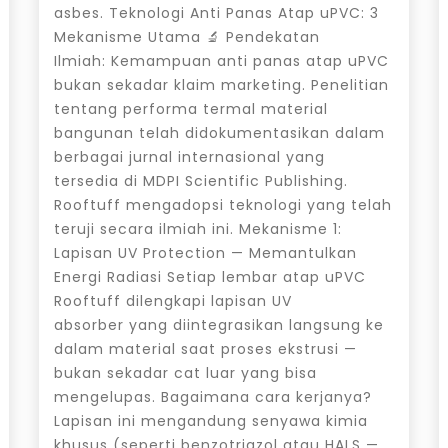
asbes. Teknologi Anti Panas Atap uPVC: 3
Mekanisme Utama 🔬 Pendekatan
Ilmiah: Kemampuan anti panas atap uPVC
bukan sekadar klaim marketing. Penelitian
tentang performa termal material
bangunan telah didokumentasikan dalam
berbagai jurnal internasional yang
tersedia di MDPI Scientific Publishing.
Rooftuff mengadopsi teknologi yang telah
teruji secara ilmiah ini. Mekanisme 1:
Lapisan UV Protection — Memantulkan
Energi Radiasi Setiap lembar atap uPVC
Rooftuff dilengkapi lapisan UV
absorber yang diintegrasikan langsung ke
dalam material saat proses ekstrusi —
bukan sekadar cat luar yang bisa
mengelupas. Bagaimana cara kerjanya?
Lapisan ini mengandung senyawa kimia
khusus (seperti benzotriazol atau HALS —