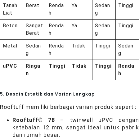
Tanah
Berat
Renda
Ya
Sedan
Tinggi
Liat
h
g
Beton
Sangat
Renda
Ya
Sedan
Tinggi
Berat
h
g
Metal
Sedan
Renda
Tidak
Tinggi
Sedan
g
h
g
uPVC
Ringa
Tinggi
Tidak
Tinggi
Renda
n
h
5. Desain Estetik dan Varian Lengkap
Rooftuff memiliki berbagai varian produk seperti:
Rooftuff® 78
– twinwall uPVC denga
ketebalan 12 mm, sangat ideal untuk pabrik
dan rumah besar.